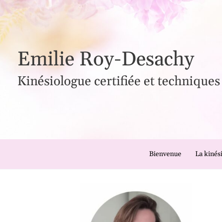
Aller
au
contenu
Emilie Roy-Desachy
Kinésiologue certifiée et techniques
Bienvenue
La kinés