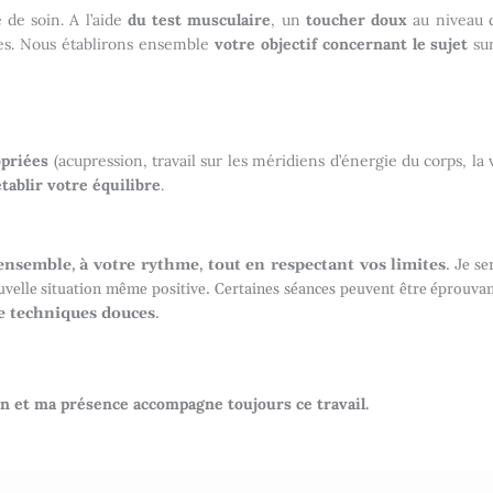
 de soin. A l’aide
du test
musculaire
, un
toucher doux
au niveau d
ages. Nous établirons ensemble
votre objectif concernant le sujet
sur
opriées
(acupression, travail sur les méridiens d’énergie du corps, la 
tablir votre équilibre
.
 ensemble
,
à votre rythme
,
tout en respectant vos limites
. Je s
uvelle situation même positive. Certaines séances peuvent être éprouva
de techniques douces
.
n et ma présence accompagne toujours ce travail.