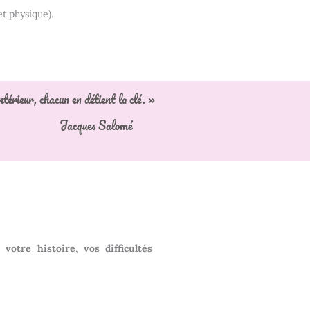
t physique).
térieur, chacun en détient la clé. »
Jacques Salomé
ir
votre histoire
,
vos difficultés