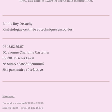
1960, aux articles L489 du décret du 8 octobre 1996.
Emilie Roy Desachy
Kinésiologue certifiée et techniques associées
06.13.62.59.07
50, avenue Chanoine Cartellier
69230 St Genis Laval
N° SIREN : 83886922000015
Site partenaire :
Perfactive
Horaires :
Du lundi au vendredi 9h30 à 20h30
Samedi 8h30 – 11h30 et 15h-18h30