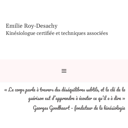
Aller
au
contenu
Emilie Roy-Desachy
Kinésiologue certifiée et techniques associées
Main
Menu
« Le corps parle à travers des déséquilibres subtils, et la clé de la
guérison est d’apprendre à écouter ce qu’il a à dire »
Georges Goodheart – fondateur de la kinésiologie